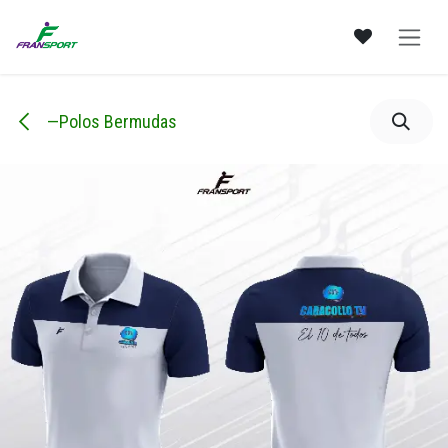
Ir al contenido
—Polos Bermudas