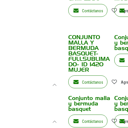
Contáctanos
Agre
CONJUNTO
Conj
MALLA Y
y be
BERMUDA
basq
BASQUET-
FULLSUBLIMA
DO- ID 1420
MUJER
Contáctanos
Agre
Conjunto malla
Conj
y bermuda
y be
basquet
basq
Contáctanos
Agre