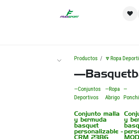
io
Catálogo
Contacto y Sucursales
Empre
Productos
🔽Ropa Deport
—Basquetba
—Conjuntos
—Ropa
—
Deportivos
Abrigo
Ponchi
Conjunto malla
Conj
y bermuda
y be
basquet
basq
personalizable -
pers
CRM 2386
MOD