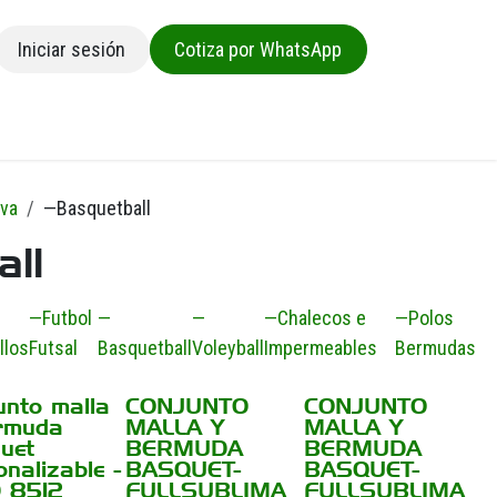
Iniciar sesión
Cotiza por WhatsApp
sa
iva
—Basquetball
ll
—Futbol
—
—
—Chalecos e
—Polos
llos
Futsal
Basquetball
Voleyball
Impermeables
Bermudas
unto malla
CONJUNTO
CONJUNTO
rmuda
MALLA Y
MALLA Y
uet
BERMUDA
BERMUDA
onalizable -
BASQUET-
BASQUET-
 8512
FULLSUBLIMA
FULLSUBLIMA