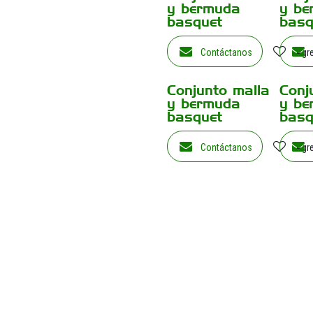
y bermuda
y be
basquet
basq
Contáctanos
Agre
Conjunto malla
Conj
y bermuda
y be
basquet
basq
Contáctanos
Agre