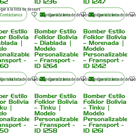
262
ID 1236
ID 1247
gar a la lista de deseos
Contáctanos
Agregar a la lista de deseos
Contáctanos
Agregar a la lista de dese
Contáctanos
er Estilo
Bomber Estilo
Bomber Estilo
¡Nuevo!
¡Nuevo!
or Bolivia
Folklor Bolivia
Folklor Bolivia
ablada |
– Diablada |
– Morenada |
lo
Modelo
Modelo
onalizable
Personalizable
Personalizable
ansport -
– Fransport -
– Fransport -
260
ID 1264
ID 1242
gar a la lista de deseos
Contáctanos
Agregar a la lista de deseos
Contáctanos
Agregar a la lista de dese
Contáctanos
er Estilo
Bomber Estilo
Bomber Estilo
¡Nuevo!
¡Nuevo!
or Bolivia
Folklor Bolivia
Folklor Bolivia
nku |
– Tinku |
– Tinku |
lo
Modelo
Modelo
onalizable
Personalizable
Personalizable
ansport -
– Fransport -
– Fransport -
250
ID 1258
ID 1261