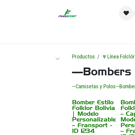
io
Catálogo
Contacto y Sucursales
Empre
Productos
🔽Línea Folclór
—Bombers
—Camisetas y Polos
—Bombe
Bomber Estilo
Bomb
¡Nuevo!
¡Nuevo!
Folklor Bolivia
Folkl
| Modelo
– Ca
Personalizable
Mode
– Fransport -
Pers
ID 1234
– Fr