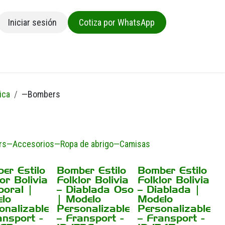
Iniciar sesión
Cotiza por WhatsApp
sa
ica
—Bombers
rs
—Accesorios
—Ropa de abrigo
—Camisas
er Estilo
Bomber Estilo
Bomber Estilo
¡Nuevo!
¡Nuevo!
or Bolivia
Folklor Bolivia
Folklor Bolivia
poral |
– Diablada Oso
– Diablada |
lo
| Modelo
Modelo
onalizable
Personalizable
Personalizable
ansport -
– Fransport -
– Fransport -