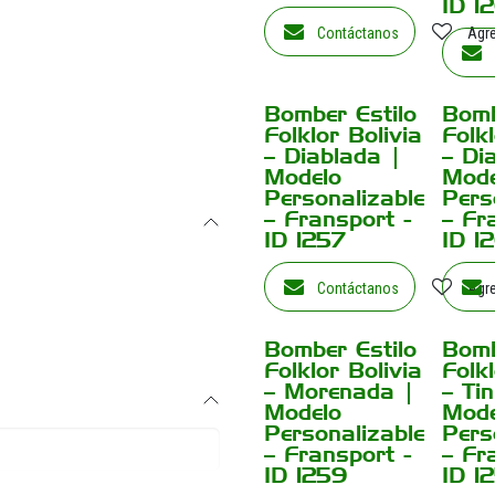
ID 1
Contáctanos
Agre
Bomber Estilo
Bomb
¡Nuevo!
¡Nuevo!
Folklor Bolivia
Folkl
– Diablada |
– Di
Modelo
Mode
Personalizable
Pers
– Fransport -
– Fr
ID 1257
ID 1
Contáctanos
Agre
Bomber Estilo
Bomb
¡Nuevo!
¡Nuevo!
Folklor Bolivia
Folkl
– Morenada |
– Ti
Modelo
Mode
Personalizable
Pers
– Fransport -
– Fr
ID 1259
ID 1