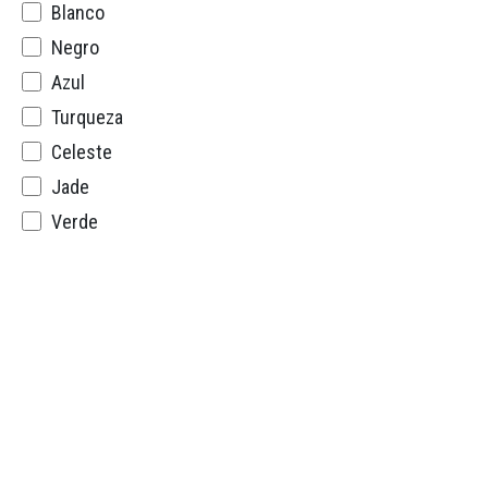
Blanco
Negro
Azul
Turqueza
Celeste
Jade
Verde
Cafe
Guindo
Rojo
Naranja
Amarillo
Mostaza
Lila