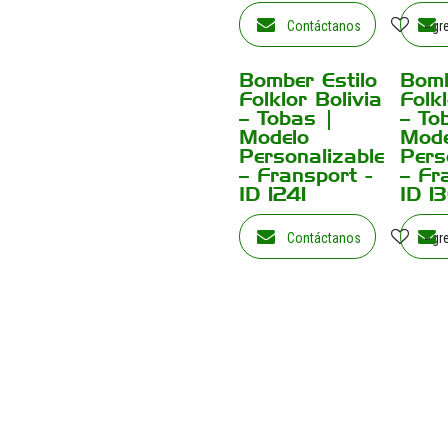
Contáctanos
Agre
Bomber Estilo
Bomb
¡Nuevo!
¡Nuevo!
Folklor Bolivia
Folkl
– Tobas |
– To
Modelo
Mode
Personalizable
Pers
– Fransport -
– Fr
ID 1241
ID 1
Contáctanos
Agre