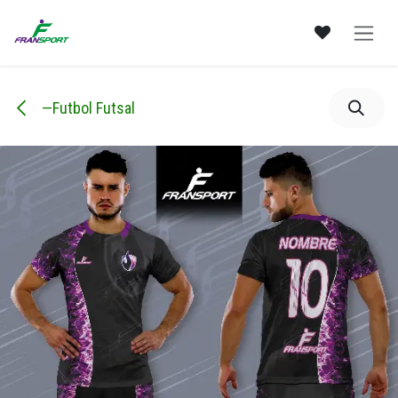
Ir al contenido
—Futbol Futsal