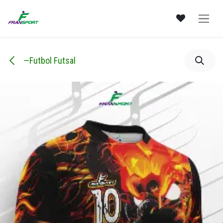
Ir al contenido
—Futbol Futsal