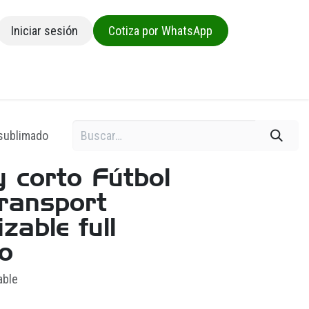
Iniciar sesión
Cotiza por WhatsApp
sa
 sublimado
y corto Fútbol
ransport
zable full
o
able