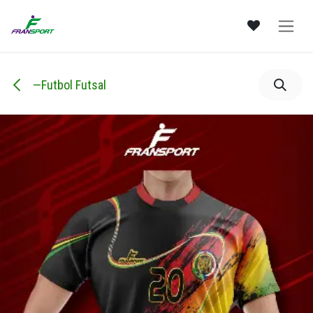
Ir al contenido
—Futbol Futsal