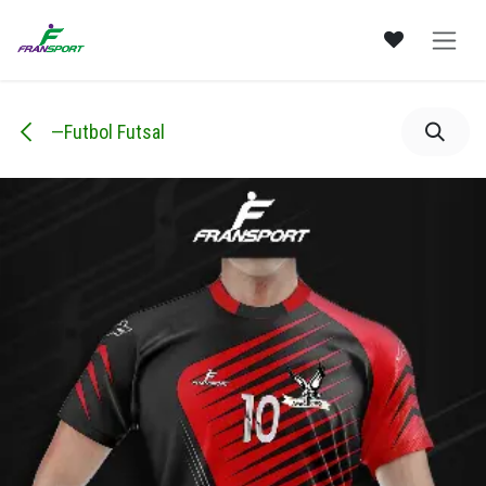
Ir al contenido
—Futbol Futsal