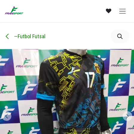
Ir al contenido
—Futbol Futsal