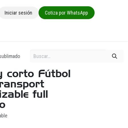
Iniciar sesión
Cotiza por WhatsApp
sa
 sublimado
y corto Fútbol
ransport
zable full
o
able