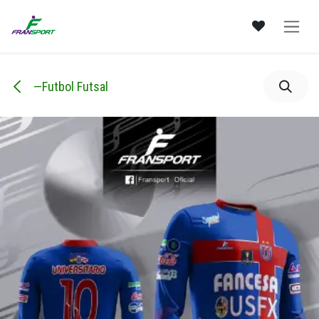
Ir al contenido
—Futbol Futsal