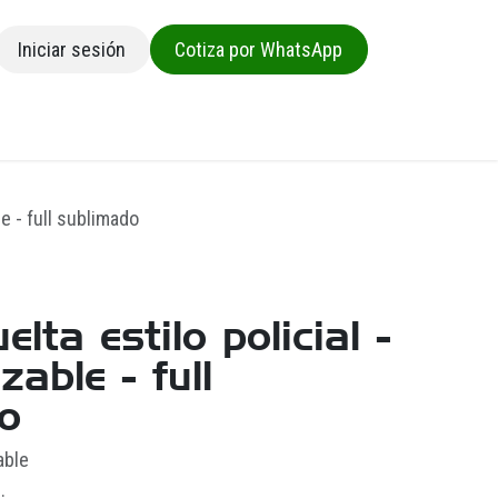
Iniciar sesión
Cotiza por WhatsApp
sa
le - full sublimado
elta estilo policial -
zable - full
o
able
.