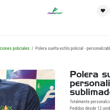
io
Catálogo
Contacto y Sucursales
Empre
ciones policiales
Polera suelta estilo policial - personalizab
Polera su
personali
sublimad
Totalmente personaliz
Pedidos desde 12 unid