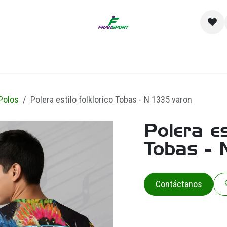
io
Catálogo
Contacto y Sucursales
Empre
Polos
Polera estilo folklorico Tobas - N 1335 varon
Polera es
Tobas - 
Contáctanos