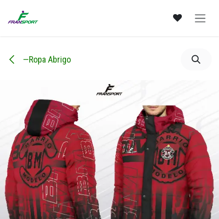
Ir al contenido
—Ropa Abrigo