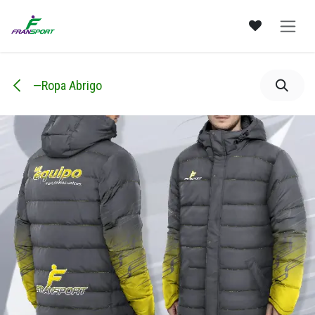
Ir al contenido
—Ropa Abrigo