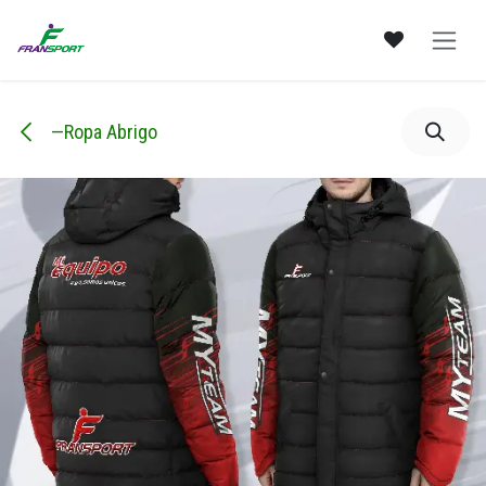
Ir al contenido
—Ropa Abrigo