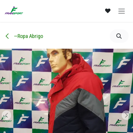
Ir al contenido
—Ropa Abrigo