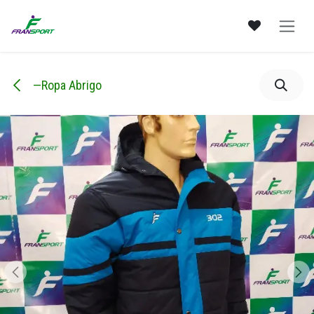
Ir al contenido
—Ropa Abrigo