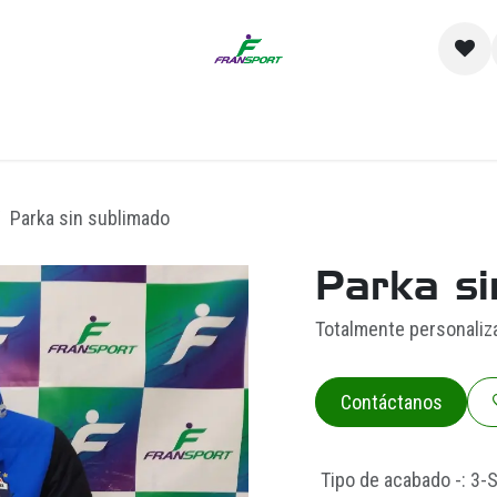
io
Catálogo
Contacto y Sucursales
Empre
Parka sin sublimado
Parka si
Totalmente personaliz
Contáctanos
Tipo de acabado -
:
3-S