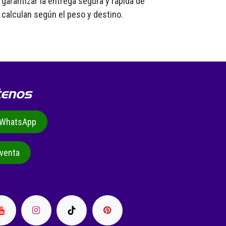
garantizar la entrega segura y rápida de
 calculan según el peso y destino.
tenos
r WhatsApp
venta