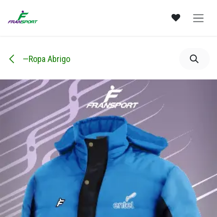
Ir al contenido
—Ropa Abrigo