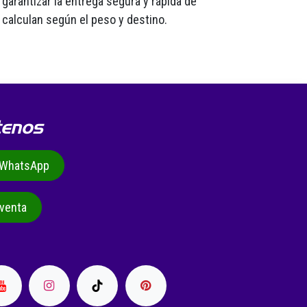
garantizar la entrega segura y rápida de
 calculan según el peso y destino.
tenos
r WhatsApp
venta