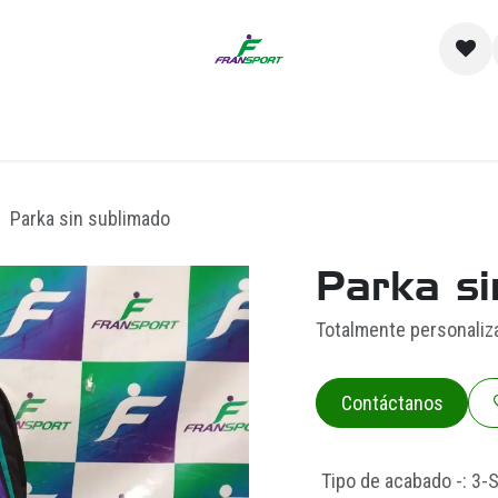
io
Catálogo
Contacto y Sucursales
Empre
Parka sin sublimado
Parka si
Totalmente personaliz
Contáctanos
Tipo de acabado -
:
3-S