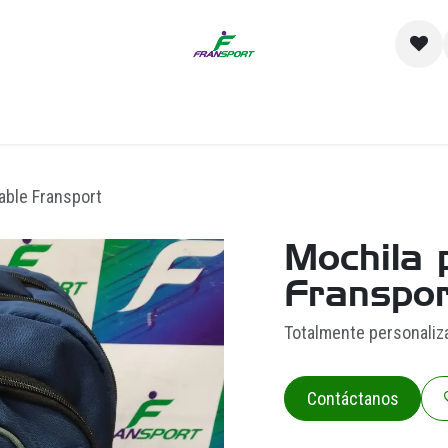
io
Catálogo
Contacto y Sucursales
Empre
able Fransport
Mochila 
Franspor
Totalmente personaliz
Contáctanos