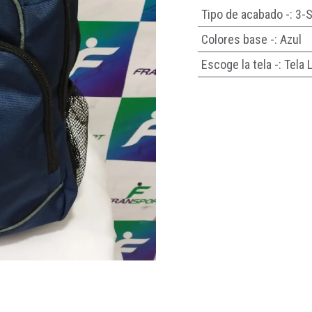
Tipo de acabado -
:
3-S
Colores base -
:
Azul
Escoge la tela -
:
Tela 