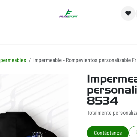
io
Catálogo
Contacto y Sucursales
Empre
mpermeables
Impermeable - Rompevientos personalizable Fr
Impermea
personal
8534
Totalmente personaliz
Contáctanos