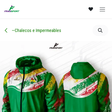
Ir al contenido
—Chalecos e Impermeables