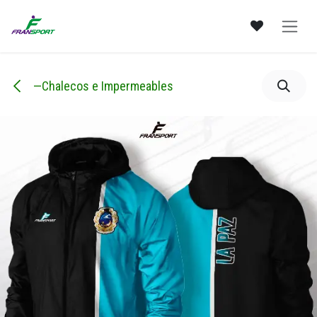
Ir al contenido
—Chalecos e Impermeables