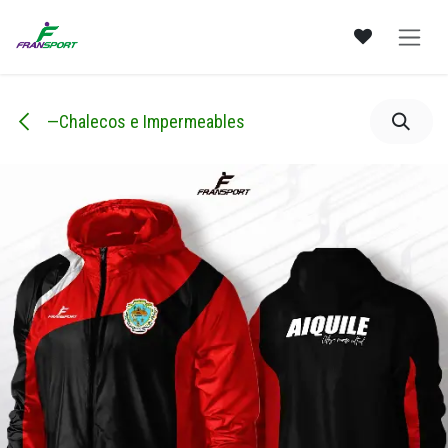
Ir al contenido
—Chalecos e Impermeables