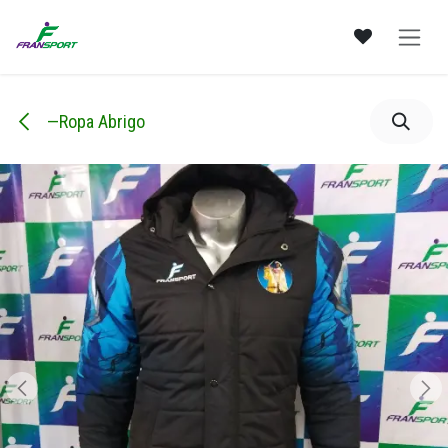
Ir al contenido
—Ropa Abrigo