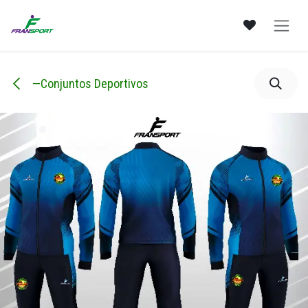
Ir al contenido
—Conjuntos Deportivos