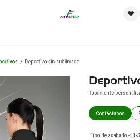
io
Catálogo
Contacto y Sucursales
Empre
portivos
Deportivo sin sublimado
Deportiv
Totalmente personaliz
Contáctanos
Tipo de acabado -
:
3-S