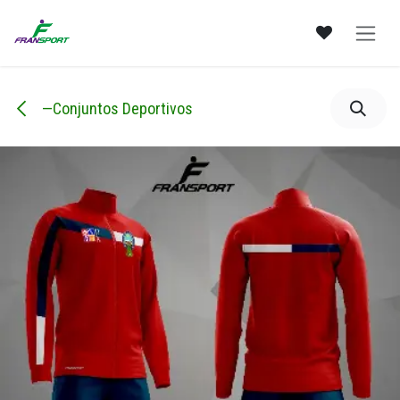
Ir al contenido
—Conjuntos Deportivos