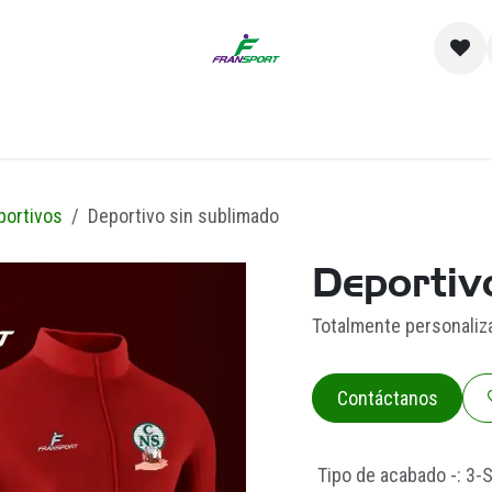
io
Catálogo
Contacto y Sucursales
Empre
portivos
Deportivo sin sublimado
Deportiv
Totalmente personaliz
Contáctanos
Tipo de acabado -
:
3-S