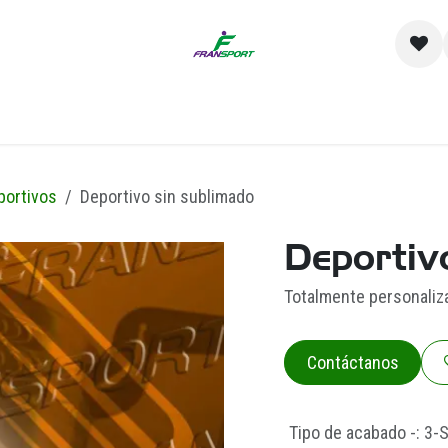
io
Catálogo
Contacto y Sucursales
Empre
portivos
Deportivo sin sublimado
Deportiv
Totalmente personaliz
Contáctanos
Tipo de acabado -
:
3-S