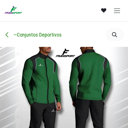
Ir al contenido
—Conjuntos Deportivos