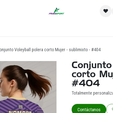
io
Catálogo
Contacto y Sucursales
Empre
onjunto Voleyball polera corto Mujer - sublimixto - #404
Conjunto
corto Muj
#404
Totalmente personaliz
Contáctanos