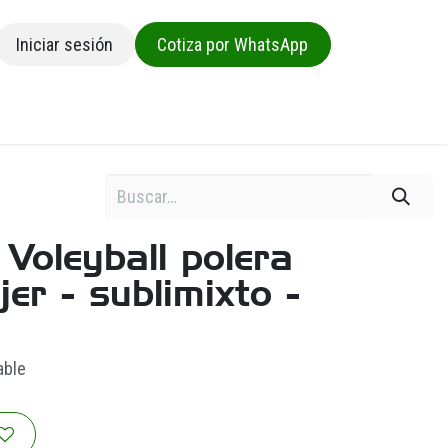
Iniciar sesión
Cotiza por WhatsApp
sa
 Voleyball polera
er - sublimixto -
able