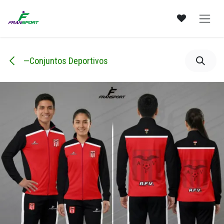
Ir al contenido
—Conjuntos Deportivos