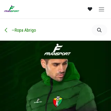
Ir al contenido
—Ropa Abrigo