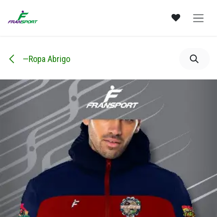
Ir al contenido
—Ropa Abrigo