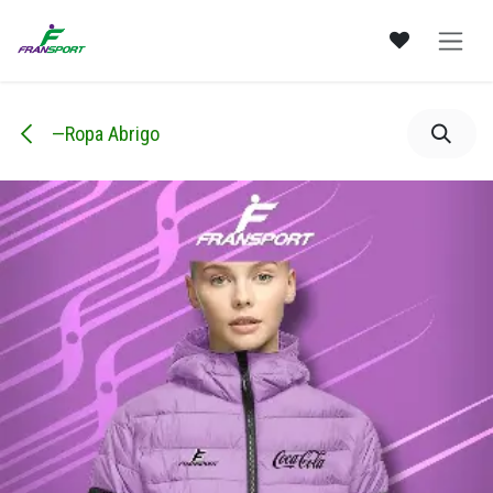
Ir al contenido
—Ropa Abrigo