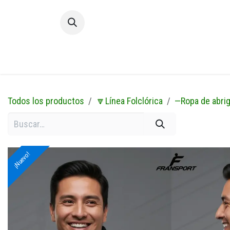
Ir al contenido
Inic
Todos los productos
🔽Línea Folclórica
—Ropa de abri
¡Nuevo!