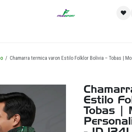
io
Catálogo
Contacto y Sucursales
Empre
go
Chamarra termica varon Estilo Folklor Bolivia – Tobas | M
Chamarra
Estilo Fo
Tobas | 
Personal
- ID 1241