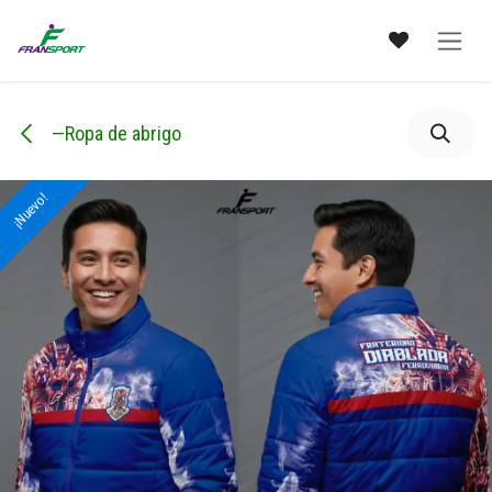
Ir al contenido
—Ropa de abrigo
¡Nuevo!