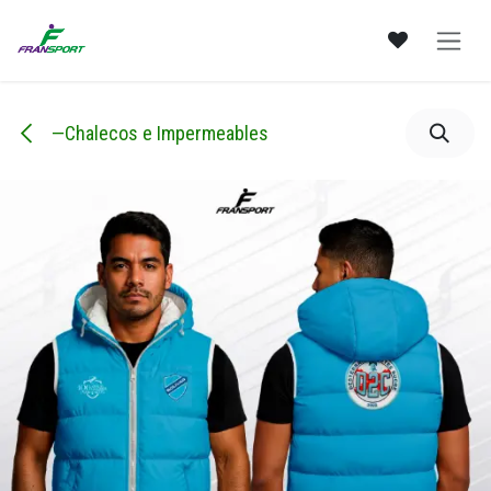
Ir al contenido
—Chalecos e Impermeables