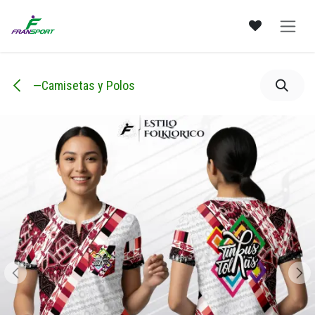
Ir al contenido
—Camisetas y Polos