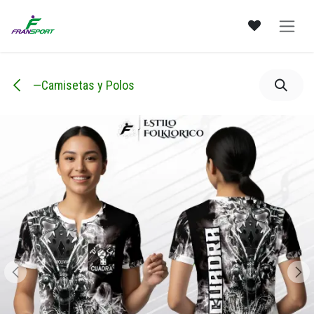
Ir al contenido
—Camisetas y Polos