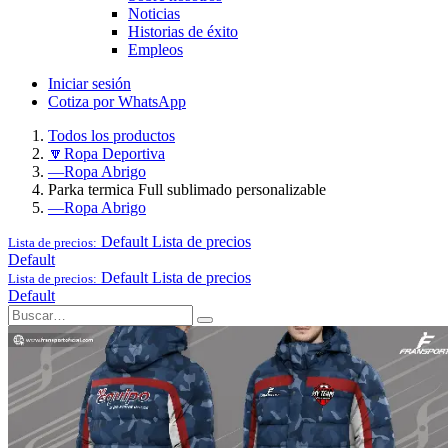
Noticias
Historias de éxito
Empleos
Iniciar sesión
Cotiza por WhatsApp
Todos los productos
🔽Ropa Deportiva
—Ropa Abrigo
Parka termica Full sublimado personalizable
—Ropa Abrigo
Default
Lista de precios
Lista de precios:
Default
Default
Lista de precios
Lista de precios:
Default