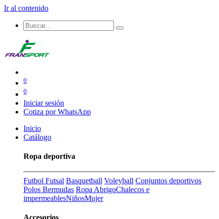
Ir al contenido
0
0
Iniciar sesión
Cotiza por WhatsApp
Inicio
Catálogo
Ropa deportiva
Futbol Futsal
Basquetball
Voleyball
Conjuntos deportivos
Polos Bermudas
Ropa Abrigo
Chalecos e
impermeables
Niños
Mujer
Accesorios