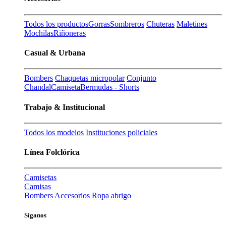
Todos los productos
Gorras
Sombreros
Chuteras
Maletines
Mochilas
Riñoneras
Casual & Urbana
Bombers
Chaquetas micropolar
Conjunto
Chandal
Camiseta
Bermudas - Shorts
Trabajo & Institucional
Todos los modelos
Instituciones policiales
Línea Folclórica
Camisetas
Camisas
Bombers
Accesorios
Ropa abrigo
Síganos